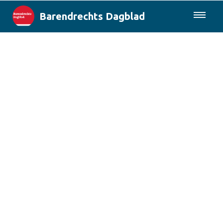
Barendrechts Dagblad
085-0430577
Lokaal
Blik op Barendrecht
Rotterdam & Regio
Landelijk
Columns