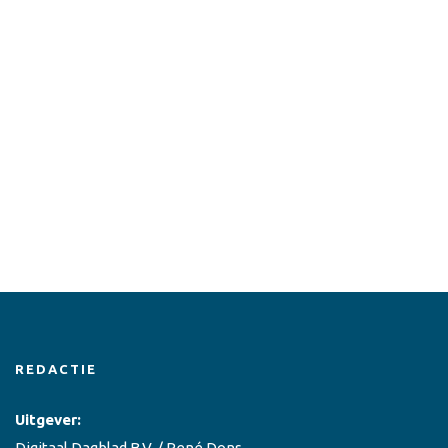
REDACTIE
Uitgever:
Digitaal Dagblad B.V. / René Dons