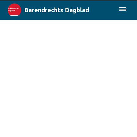
Barendrechts Dagblad
085-0430577
Lokaal
Blik op Barendrecht
Rotterdam & Regio
Landelijk
Columns