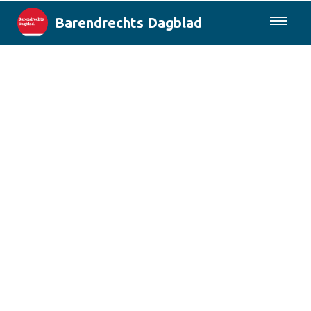
Barendrechts Dagblad
085-0430577
Lokaal
Blik op Barendrecht
Rotterdam & Regio
Landelijk
Columns