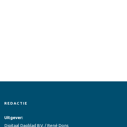
REDACTIE
Uitgever:
Digitaal Dagblad B.V. / René Dons