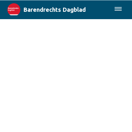
Barendrechts Dagblad
085-0430577
Lokaal
Blik op Barendrecht
Rotterdam & Regio
Landelijk
Columns