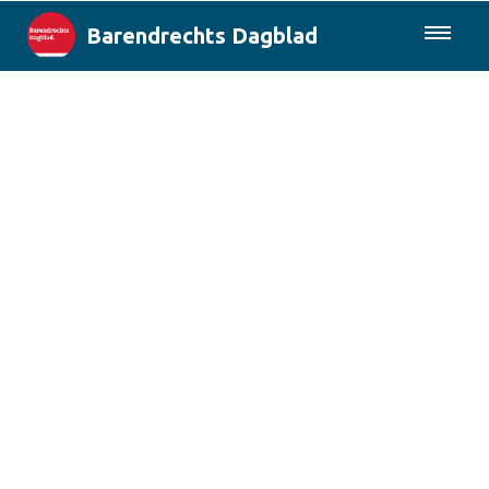
Barendrechts Dagblad
085-0430577
Lokaal
Blik op Barendrecht
Rotterdam & Regio
Landelijk
Columns