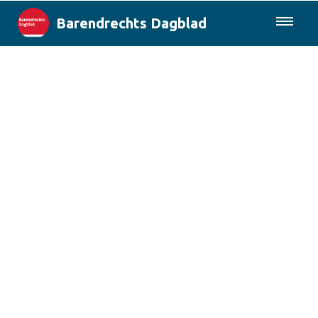
Barendrechts Dagblad
085-0430577
Lokaal
Blik op Barendrecht
Rotterdam & Regio
Landelijk
Columns