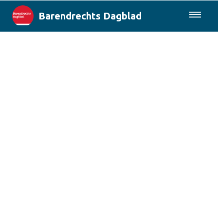
Barendrechts Dagblad
085-0430577
Lokaal
Blik op Barendrecht
Rotterdam & Regio
Landelijk
Columns