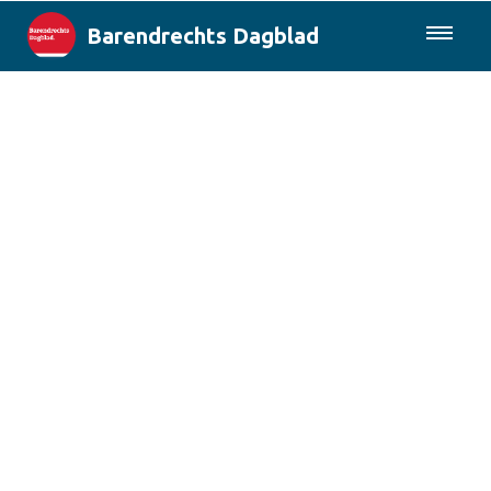
Barendrechts Dagblad
085-0430577
Lokaal
Blik op Barendrecht
Rotterdam & Regio
Landelijk
Columns