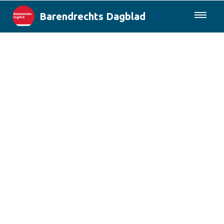
Barendrechts Dagblad
085-0430577
Lokaal
Blik op Barendrecht
Rotterdam & Regio
Landelijk
Columns