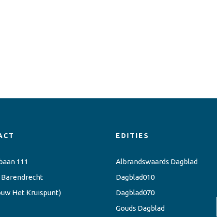
ACT
EDITIES
baan 111
Albrandswaards Dagblad
 Barendrecht
Dagblad010
ouw Het Kruispunt)
Dagblad070
Gouds Dagblad