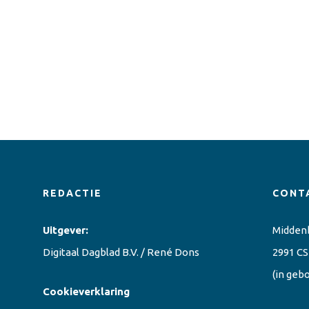
REDACTIE
CONT
Uitgever:
Midden
Digitaal Dagblad B.V. / René Dons
2991 CS
(in geb
Cookieverklaring