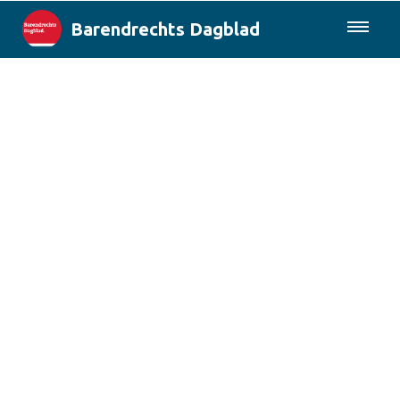
Barendrechts Dagblad
085-0430577
Lokaal
Blik op Barendrecht
Rotterdam & Regio
Landelijk
Columns