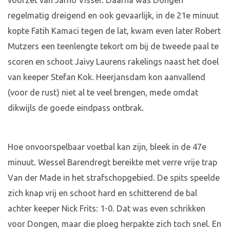
voorzet van Jarno Visser. Daarna was Dongen
regelmatig dreigend en ook gevaarlijk, in de 21e minuut
kopte Fatih Kamaci tegen de lat, kwam even later Robert
Mutzers een teenlengte tekort om bij de tweede paal te
scoren en schoot Jaivy Laurens rakelings naast het doel
van keeper Stefan Kok. Heerjansdam kon aanvallend
(voor de rust) niet al te veel brengen, mede omdat
dikwijls de goede eindpass ontbrak.
Hoe onvoorspelbaar voetbal kan zijn, bleek in de 47e
minuut. Wessel Barendregt bereikte met verre vrije trap
Van der Made in het strafschopgebied. De spits speelde
zich knap vrij en schoot hard en schitterend de bal
achter keeper Nick Frits: 1-0. Dat was even schrikken
voor Dongen, maar die ploeg herpakte zich toch snel. En