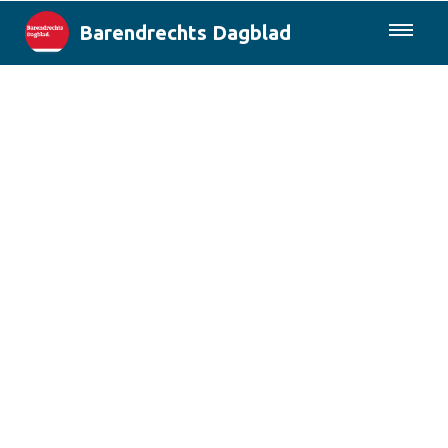
Barendrechts Dagblad
085-0430577
Lokaal
Blik op Barendrecht
Rotterdam & Regio
Landelijk
Columns