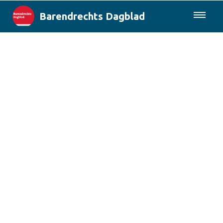
Barendrechts Dagblad
085-0430577
Lokaal
Blik op Barendrecht
Rotterdam & Regio
Landelijk
Columns