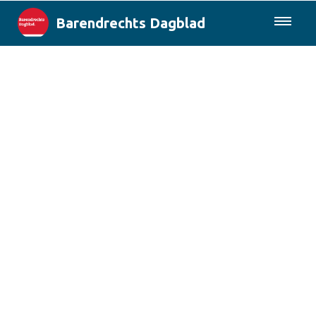
Barendrechts Dagblad
085-0430577
Lokaal
Blik op Barendrecht
Rotterdam & Regio
Landelijk
Columns