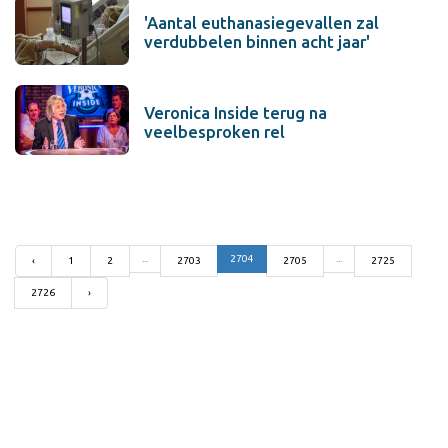
'Aantal euthanasiegevallen zal
verdubbelen binnen acht jaar'
Veronica Inside terug na
veelbesproken rel
...
2704
...
‹
1
2
2703
2705
2725
2726
›