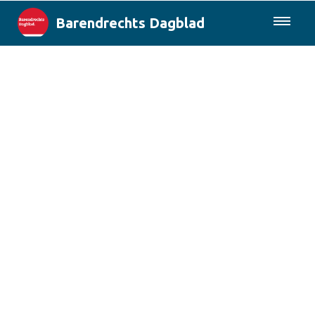
Barendrechts Dagblad
085-0430577
Lokaal
Blik op Barendrecht
Rotterdam & Regio
Landelijk
Columns