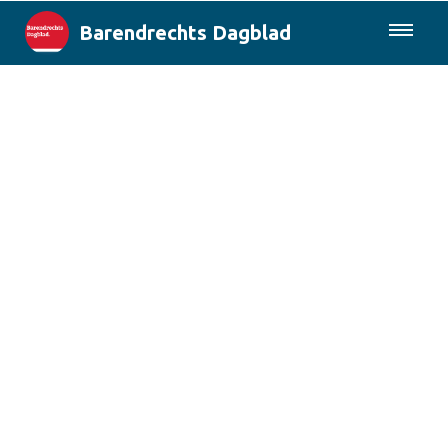
Barendrechts Dagblad
085-0430577
Lokaal
Blik op Barendrecht
Rotterdam & Regio
Landelijk
Columns