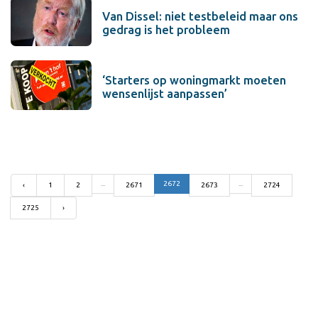
Van Dissel: niet testbeleid maar ons
gedrag is het probleem
‘Starters op woningmarkt moeten
wensenlijst aanpassen’
...
2672
...
‹
1
2
2671
2673
2724
2725
›