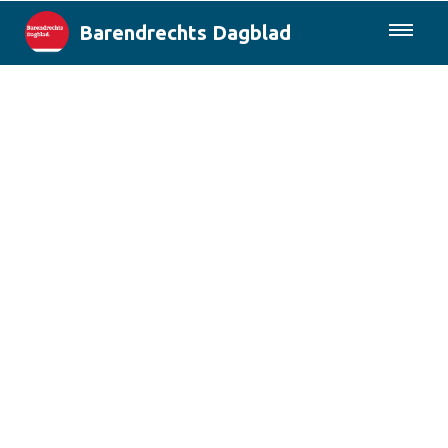
Barendrechts Dagblad
085-0430577
Lokaal
Blik op Barendrecht
Rotterdam & Regio
Landelijk
Columns