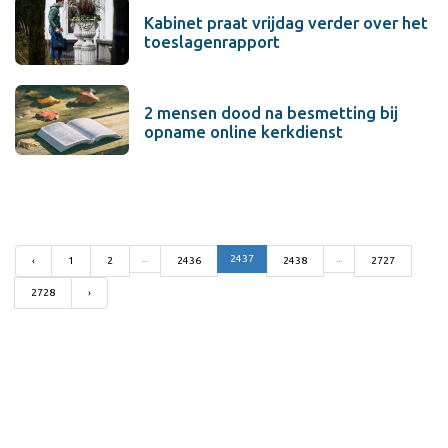
Kabinet praat vrijdag verder over het
toeslagenrapport
2 mensen dood na besmetting bij
opname online kerkdienst
...
2437
...
‹
1
2
2436
2438
2727
2728
›