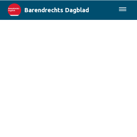
Barendrechts Dagblad
085-0430577
Lokaal
Blik op Barendrecht
Rotterdam & Regio
Landelijk
Columns