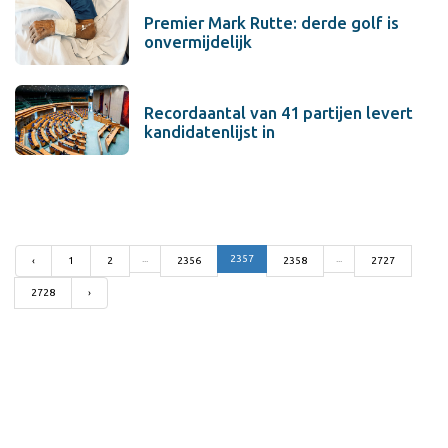
Premier Mark Rutte: derde golf is
onvermijdelijk
Recordaantal van 41 partijen levert
kandidatenlijst in
...
2357
...
‹
1
2
2356
2358
2727
2728
›