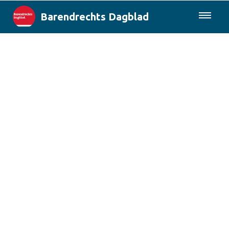
Barendrechts Dagblad
085-0430577
Lokaal
Blik op Barendrecht
Rotterdam & Regio
Landelijk
Columns