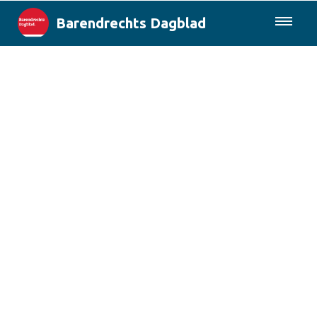
Barendrechts Dagblad
085-0430577
Lokaal
Blik op Barendrecht
Rotterdam & Regio
Landelijk
Columns