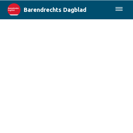
Barendrechts Dagblad
085-0430577
Lokaal
Blik op Barendrecht
Rotterdam & Regio
Landelijk
Columns