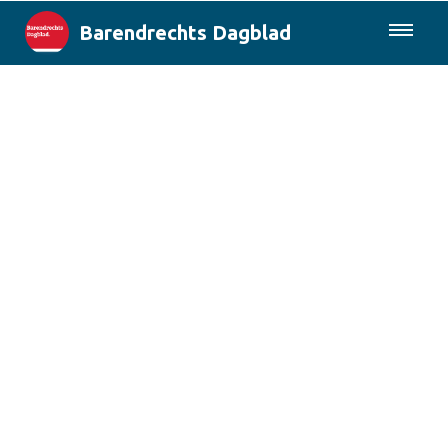
Barendrechts Dagblad
085-0430577
Lokaal
Blik op Barendrecht
Rotterdam & Regio
Landelijk
Columns