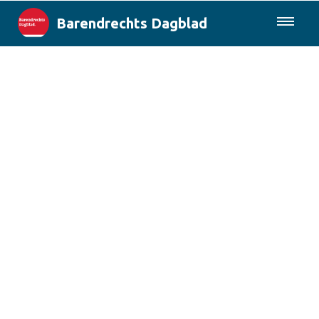
Barendrechts Dagblad
085-0430577
Lokaal
Blik op Barendrecht
Rotterdam & Regio
Landelijk
Columns