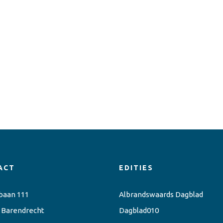
ACT
EDITIES
baan 111
Albrandswaards Dagblad
 Barendrecht
Dagblad010