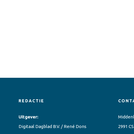
REDACTIE
CONT
Uitgever:
Midden
Digitaal Dagblad B.V. / René Dons
2991 CS