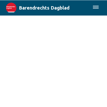
Barendrechts Dagblad
085-0430577
Lokaal
Blik op Barendrecht
Rotterdam & Regio
Landelijk
Columns