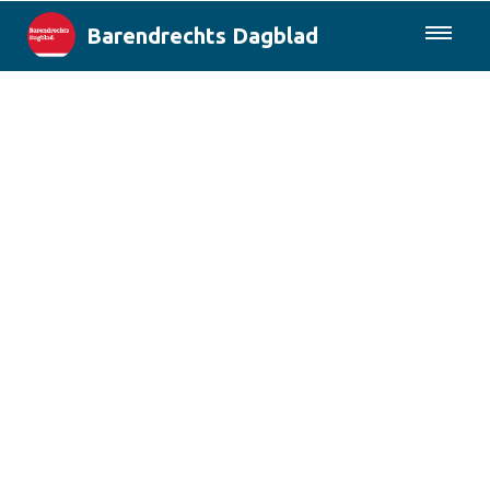
Barendrechts Dagblad
085-0430577
Lokaal
Blik op Barendrecht
Rotterdam & Regio
Landelijk
Columns