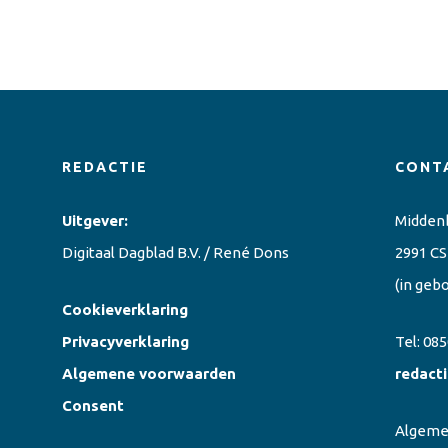
REDACTIE
CONT
Uitgever:
Midden
Digitaal Dagblad B.V. / René Dons
2991 CS
(in geb
Cookieverklaring
Privacyverklaring
Tel:
085
Algemene voorwaarden
redact
Consent
Algem