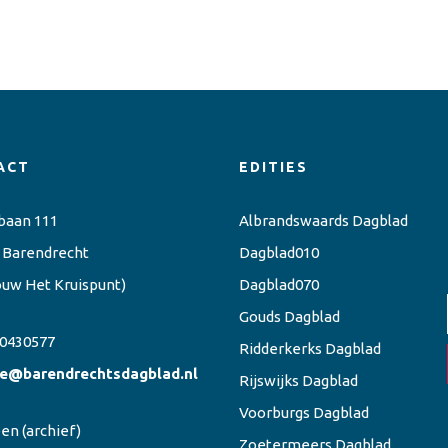
ACT
EDITIES
baan 111
Albrandswaards Dagblad
 Barendrecht
Dagblad010
ouw Het Kruispunt)
Dagblad070
Gouds Dagblad
0430577
Ridderkerks Dagblad
ie@barendrechtsdagblad.nl
Rijswijks Dagblad
Voorburgs Dagblad
een
(archief)
Zoetermeers Dagblad