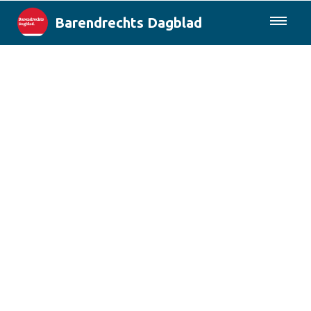
Barendrechts Dagblad
085-0430577
Lokaal
Blik op Barendrecht
Rotterdam & Regio
Landelijk
Columns