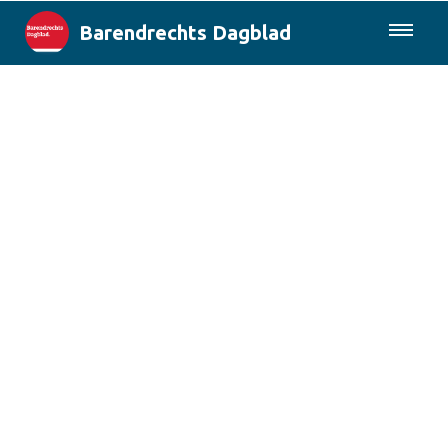
Barendrechts Dagblad
085-0430577
Lokaal
Blik op Barendrecht
Rotterdam & Regio
Landelijk
Columns