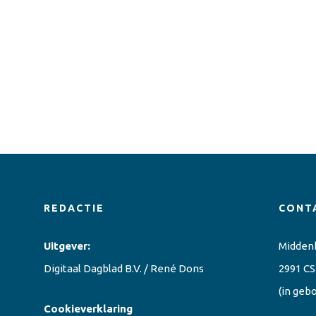
REDACTIE
CONT
Uitgever:
Midden
Digitaal Dagblad B.V. / René Dons
2991 CS
(in geb
Cookieverklaring