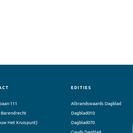
ACT
EDITIES
baan 111
Albrandswaards Dagblad
 Barendrecht
Dagblad010
ouw Het Kruispunt)
Dagblad070
Gouds Dagblad