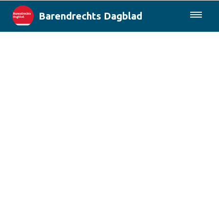
Barendrechts Dagblad
085-0430577
Lokaal
Blik op Barendrecht
Rotterdam & Regio
Landelijk
Columns