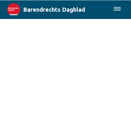
Barendrechts Dagblad
085-0430577
Lokaal
Blik op Barendrecht
Rotterdam & Regio
Landelijk
Columns