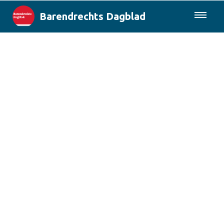
Barendrechts Dagblad
085-0430577
Lokaal
Blik op Barendrecht
Rotterdam & Regio
Landelijk
Columns