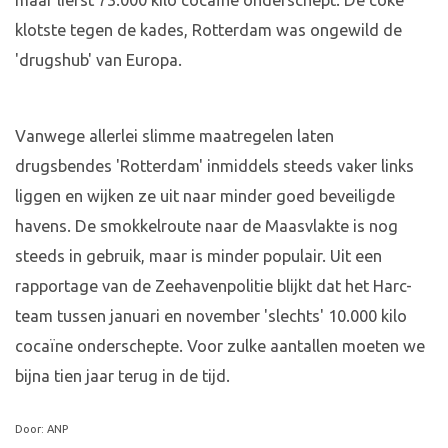
maar liefst 73.000 kilo cocaïne onderschept. De coke
klotste tegen de kades, Rotterdam was ongewild de
'drugshub' van Europa.
Vanwege allerlei slimme maatregelen laten
drugsbendes 'Rotterdam' inmiddels steeds vaker links
liggen en wijken ze uit naar minder goed beveiligde
havens. De smokkelroute naar de Maasvlakte is nog
steeds in gebruik, maar is minder populair. Uit een
rapportage van de Zeehavenpolitie blijkt dat het Harc-
team tussen januari en november 'slechts' 10.000 kilo
cocaïne onderschepte. Voor zulke aantallen moeten we
bijna tien jaar terug in de tijd.
Door: ANP