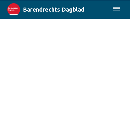
Barendrechts Dagblad
085-0430577
Lokaal
Blik op Barendrecht
Rotterdam & Regio
Landelijk
Columns