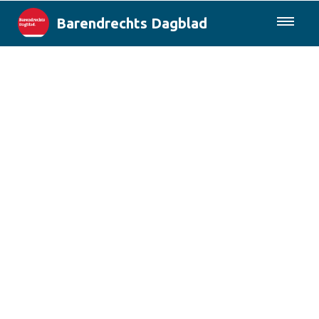
Barendrechts Dagblad
085-0430577
Lokaal
Blik op Barendrecht
Rotterdam & Regio
Landelijk
Columns