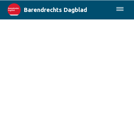
Barendrechts Dagblad
085-0430577
Lokaal
Blik op Barendrecht
Rotterdam & Regio
Landelijk
Columns