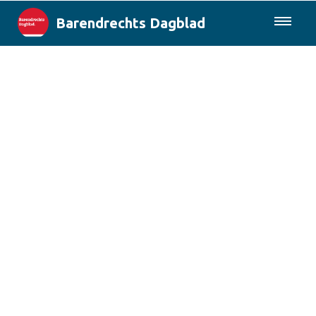
Barendrechts Dagblad
085-0430577
Lokaal
Blik op Barendrecht
Rotterdam & Regio
Landelijk
Columns