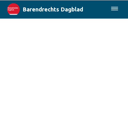
Barendrechts Dagblad
085-0430577
Lokaal
Blik op Barendrecht
Rotterdam & Regio
Landelijk
Columns