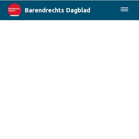
Barendrechts Dagblad
085-0430577
Lokaal
Blik op Barendrecht
Rotterdam & Regio
Landelijk
Columns