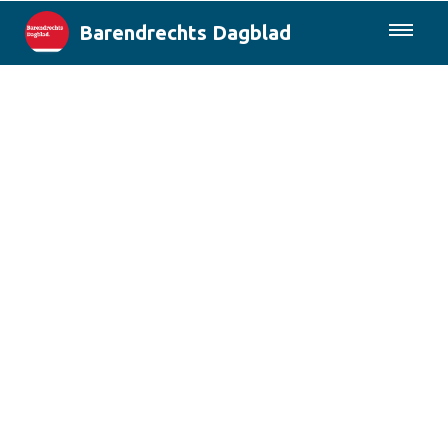
Barendrechts Dagblad
085-0430577
Lokaal
Blik op Barendrecht
Rotterdam & Regio
Landelijk
Columns