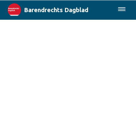
Barendrechts Dagblad
085-0430577
Lokaal
Blik op Barendrecht
Rotterdam & Regio
Landelijk
Columns