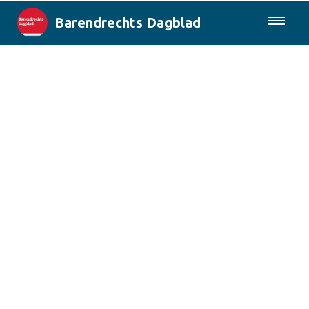
Barendrechts Dagblad
085-0430577
Lokaal
Blik op Barendrecht
Rotterdam & Regio
Landelijk
Columns