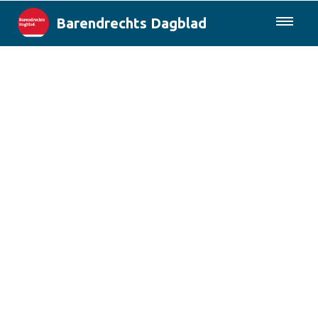
Barendrechts Dagblad
085-0430577
Lokaal
Blik op Barendrecht
Rotterdam & Regio
Landelijk
Columns