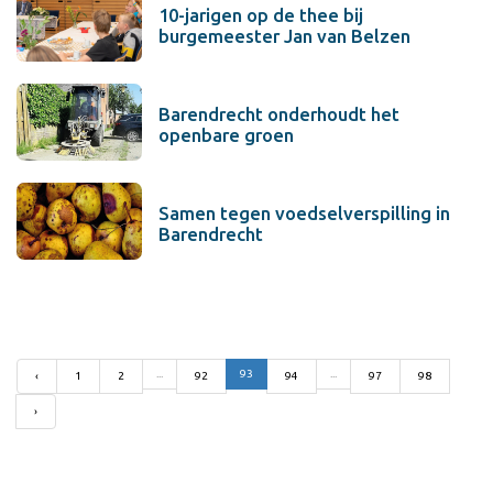
10-jarigen op de thee bij
burgemeester Jan van Belzen
Barendrecht onderhoudt het
openbare groen
Samen tegen voedselverspilling in
Barendrecht
...
93
...
‹
1
2
92
94
97
98
›