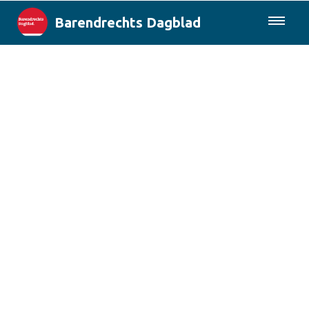
Barendrechts Dagblad
085-0430577
Lokaal
Blik op Barendrecht
Rotterdam & Regio
Landelijk
Columns