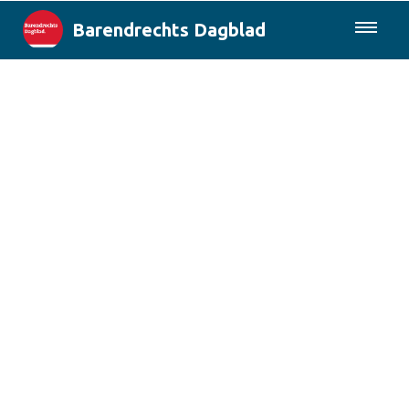
Barendrechts Dagblad
085-0430577
Lokaal
Blik op Barendrecht
Rotterdam & Regio
Landelijk
Columns