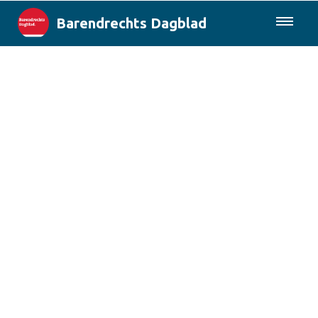
Barendrechts Dagblad
085-0430577
Lokaal
Blik op Barendrecht
Rotterdam & Regio
Landelijk
Columns