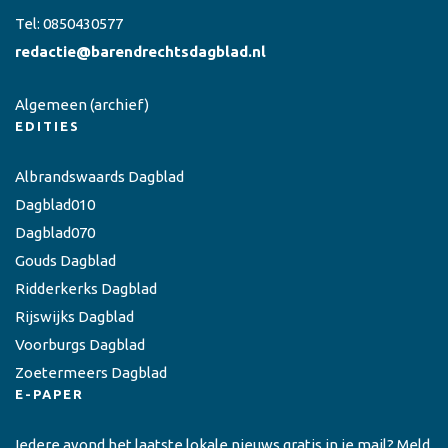
Tel:
0850430577
redactie@barendrechtsdagblad.nl
Algemeen
(archief)
EDITIES
Albrandswaards Dagblad
Dagblad010
Dagblad070
Gouds Dagblad
Ridderkerks Dagblad
Rijswijks Dagblad
Voorburgs Dagblad
Zoetermeers Dagblad
E-PAPER
Iedere avond het laatste lokale nieuws gratis in je mail? Meld