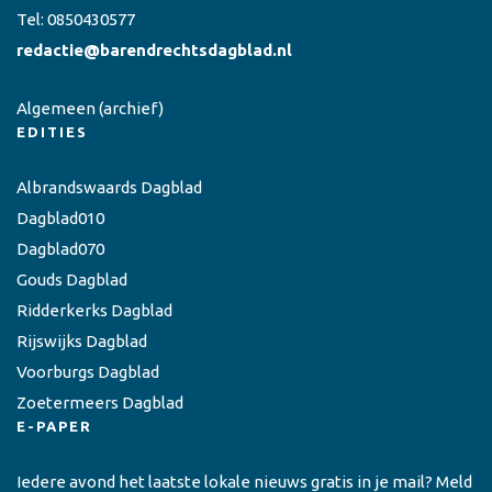
Tel:
0850430577
redactie@barendrechtsdagblad.nl
Algemeen
(archief)
EDITIES
Albrandswaards Dagblad
Dagblad010
Dagblad070
Gouds Dagblad
Ridderkerks Dagblad
Rijswijks Dagblad
Voorburgs Dagblad
Zoetermeers Dagblad
E-PAPER
Iedere avond het laatste lokale nieuws gratis in je mail? Meld