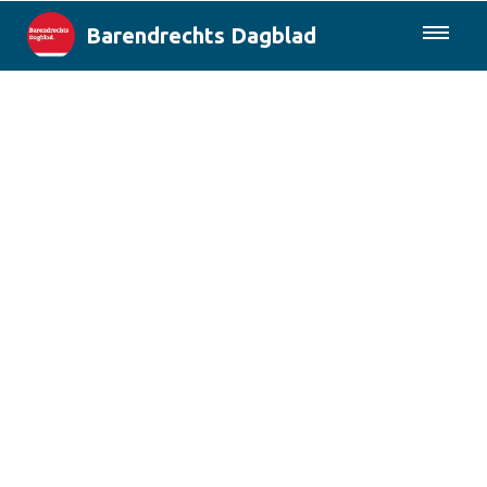
Barendrechts Dagblad
085-0430577
Lokaal
Blik op Barendrecht
Rotterdam & Regio
Landelijk
Columns