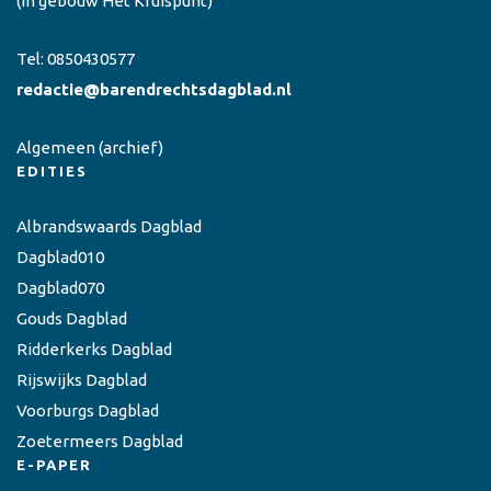
(in gebouw Het Kruispunt)
Tel:
0850430577
redactie@barendrechtsdagblad.nl
Algemeen
(archief)
EDITIES
Albrandswaards Dagblad
Dagblad010
Dagblad070
Gouds Dagblad
Ridderkerks Dagblad
Rijswijks Dagblad
Voorburgs Dagblad
Zoetermeers Dagblad
E-PAPER