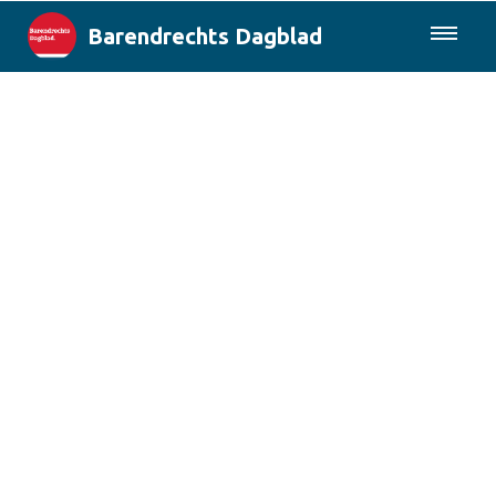
Barendrechts Dagblad
085-0430577
Lokaal
Blik op Barendrecht
Rotterdam & Regio
Landelijk
Columns