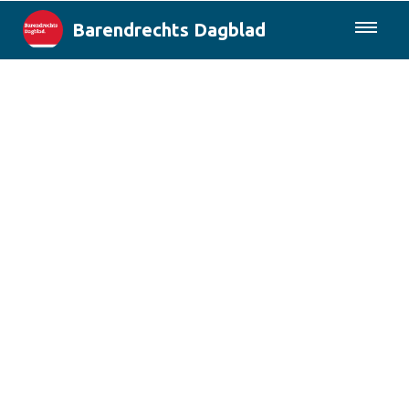
Barendrechts Dagblad
085-0430577
Lokaal
Blik op Barendrecht
Rotterdam & Regio
Landelijk
Columns