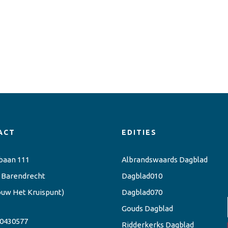
ACT
EDITIES
baan 111
Albrandswaards Dagblad
 Barendrecht
Dagblad010
ouw Het Kruispunt)
Dagblad070
Gouds Dagblad
0430577
Ridderkerks Dagblad